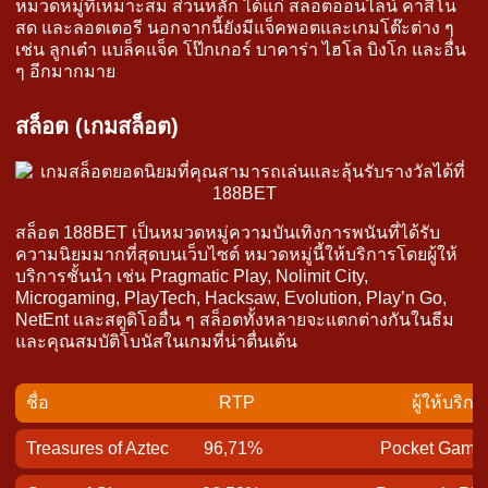
หมวดหมู่ที่เหมาะสม ส่วนหลัก ได้แก่ สล็อตออนไลน์ คาสิโน
สด และลอตเตอรี นอกจากนี้ยังมีแจ็คพอตและเกมโต๊ะต่าง ๆ
เช่น ลูกเต๋า แบล็คแจ็ค โป๊กเกอร์ บาคาร่า ไฮโล บิงโก และอื่น
ๆ อีกมากมาย
สล็อต (เกมสล็อต)
สล็อต 188BET เป็นหมวดหมู่ความบันเทิงการพนันที่ได้รับ
ความนิยมมากที่สุดบนเว็บไซต์ หมวดหมู่นี้ให้บริการโดยผู้ให้
บริการชั้นนำ เช่น Pragmatic Play, Nolimit City,
Microgaming, PlayTech, Hacksaw, Evolution, Play’n Go,
NetEnt และสตูดิโออื่น ๆ สล็อตทั้งหลายจะแตกต่างกันในธีม
และคุณสมบัติโบนัสในเกมที่น่าตื่นเต้น
ชื่อ
RTP
ผู้ให้บริกา
Treasures of Aztec
96,71%
Pocket Game