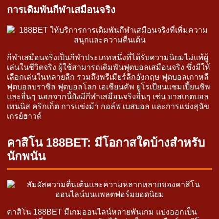
การเดิมพันกีฬาเสมือนจริง
กีฬาเสมือนจริงเป็นกีฬาประเภทหนึ่งที่ได้รับความนิยมไม่แพ้ผู้
เล่นในชีวิตจริง ผู้ใช้สามารถเดิมพันฟุตบอลเสมือนจริง ซึ่งมีให้
เลือกเล่นในหลายลีก รวมถึงพรีเมียร์ลีกอังกฤษ ฟุตบอลเกาหลี
ฟุตบอลบราซิล ฟุตบอลโลก เอเชียนคัพ ยูโรเปียนแชมเปี้ยนชิพ
และอื่นๆ นอกจากนี้ยังมีกีฬาเสมือนจริงอื่นๆ เช่น บาสเกตบอล
เทนนิส คริกเก็ต การแข่งม้า กอล์ฟ เบสบอล และการแข่งสุนัข
เกรย์ฮาวด์
คาสิโน 188BET: มีโอกาสใดบ้างสำหรับ
นักพนัน
คาสิโน 188BET มีเกมออนไลน์หลายพันเกม แบ่งออกเป็น