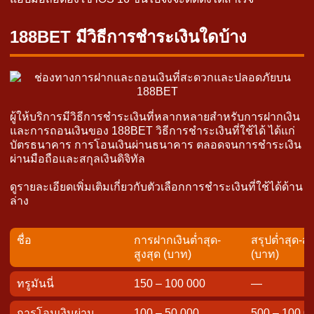
188BET มีวิธีการชำระเงินใดบ้าง
ผู้ให้บริการมีวิธีการชำระเงินที่หลากหลายสำหรับการฝากเงิน
และการถอนเงินของ 188BET วิธีการชำระเงินที่ใช้ได้ ได้แก่
บัตรธนาคาร การโอนเงินผ่านธนาคาร ตลอดจนการชำระเงิน
ผ่านมือถือและสกุลเงินดิจิทัล
ดูรายละเอียดเพิ่มเติมเกี่ยวกับตัวเลือกการชำระเงินที่ใช้ได้ด้าน
ล่าง
ชื่อ
การฝากเงินต่ำสุด-
สรุปต่ำสุด-สู
สูงสุด (บาท)
(บาท)
ทรูมันนี่
150 – 100 000
—
การโอนเงินผ่าน
100 – 50 000
500 – 100 0