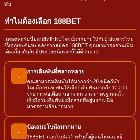
พัน
ทำไมต้องเลือก 188BET
แพลตฟอร์มนี้มอบสิทธิประโยชน์มากมายให้กับผู้เล่นชาวไทย
ซึ่งคุณจะค้นพบหลังจากสมัคร 188BET คุณสามารถอ่านเพิ่ม
เติมเกี่ยวกับสิทธิประโยชน์เหล่านี้ได้ด้านล่าง:
การเดิมพันที่หลากหลาย
คุณสามารถเดิมพันได้มากกว่า 20 ชนิดกีฬา
โดยมีการแข่งขันให้เลือกเดิมพันมากถึง 10,000
รายการต่อเดือน นอกจากตลาดมาตรฐานแล้ว
เจ้ามือรับเดิมพันยังมีตลาดที่อยู่นอกเหนือ
มาตรฐานอีกมากมาย
ข้อเสนอโบนัสมากมาย
188BET มอบโบนัสสำหรับทั้งผู้เล่นใหม่และผู้