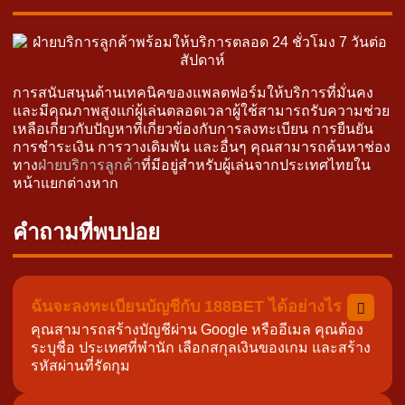
การสนับสนุนด้านเทคนิคของแพลตฟอร์มให้บริการที่มั่นคง
และมีคุณภาพสูงแก่ผู้เล่นตลอดเวลาผู้ใช้สามารถรับความช่วย
เหลือเกี่ยวกับปัญหาที่เกี่ยวข้องกับการลงทะเบียน การยืนยัน
การชำระเงิน การวางเดิมพัน และอื่นๆ คุณสามารถค้นหาช่อง
ทาง
ฝ่ายบริการลูกค้า
ที่มีอยู่สำหรับผู้เล่นจากประเทศไทยใน
หน้าแยกต่างหาก
คำถามที่พบบ่อย
ฉันจะลงทะเบียนบัญชีกับ 188BET ได้อย่างไร
คุณสามารถสร้างบัญชีผ่าน Google หรืออีเมล คุณต้อง
ระบุชื่อ ประเทศที่พํานัก เลือกสกุลเงินของเกม และสร้าง
รหัสผ่านที่รัดกุม