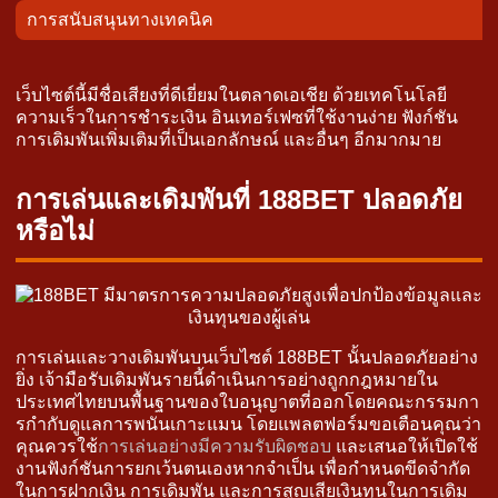
การสนับสนุนทางเทคนิค
แ
เว็บไซต์นี้มีชื่อเสียงที่ดีเยี่ยมในตลาดเอเชีย ด้วยเทคโนโลยี
ความเร็วในการชำระเงิน อินเทอร์เฟซที่ใช้งานง่าย ฟังก์ชัน
การเดิมพันเพิ่มเติมที่เป็นเอกลักษณ์ และอื่นๆ อีกมากมาย
การเล่นและเดิมพันที่ 188BET ปลอดภัย
หรือไม่
การเล่นและวางเดิมพันบนเว็บไซต์ 188BET นั้นปลอดภัยอย่าง
ยิ่ง เจ้ามือรับเดิมพันรายนี้ดำเนินการอย่างถูกกฎหมายใน
ประเทศไทยบนพื้นฐานของใบอนุญาตที่ออกโดยคณะกรรมกา
รกํากับดูแลการพนันเกาะแมน โดยแพลตฟอร์มขอเตือนคุณว่า
คุณควรใช้
การเล่นอย่างมีความรับผิดชอบ
และเสนอให้เปิดใช้
งานฟังก์ชันการยกเว้นตนเองหากจำเป็น เพื่อกําหนดขีดจำกัด
ในการฝากเงิน การเดิมพัน และการสูญเสียเงินทุนในการเดิม