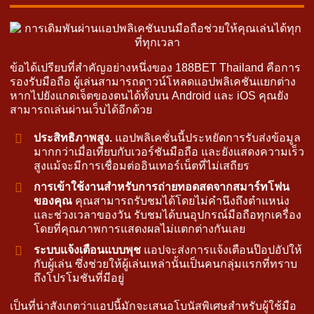
ข้อได้เปรียบที่สำคัญอย่างหนึ่งของ 188BET Thailand คือการ
รองรับมือถือ ผู้เล่นสามารถดาวน์โหลดแอปพลิเคชันแยกต่าง
หากไปยังแกดเจ็ตของตนได้ทั้งบน Android และ iOS คุณยัง
สามารถเล่นผ่านเว็บได้อีกด้วย
ประสิทธิภาพสูง
.
แอปพลิเคชั่นนี้ประหยัดการรับส่งข้อมูล
มากกว่าเมื่อเทียบกับเวอร์ชันมือถือ และยังแสดงความเร็ว
สูงแม้จะมีการเชื่อมต่ออินเทอร์เน็ตที่ไม่เสถียร
การเข้าใช้งาน
สำหรับการถ่ายทอดสดจากสมาร์ทโฟน
ของคุณ
คุณสามารถรับชมได้โดยไม่คำนึงถึงตําแหน่ง
และช่วงเวลาของวัน รับชมได้บนอุปกรณ์มือถือทุกเครื่อง
โดยที่คุณภาพการแสดงผลไม่แตกต่างกันเลย
ระบบแจ้งเตือนแบบพุช
แอปจะส่งการแจ้งเตือนป๊อปอัปให้
กับผู้เล่น ซึ่งช่วยให้ผู้เล่นเหล่านั้นเป็นคนกลุ่มแรกที่ทราบ
ถึงโปรโมชันที่มีอยู่
เป็นที่น่าสังเกตว่าแอปนี้มักจะเสนอโบนัสพิเศษสำหรับผู้ใช้มือ