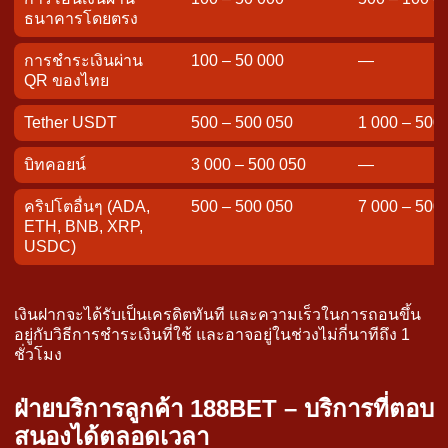
ธนาคารโดยตรง
การชำระเงินผ่าน
100 – 50 000
—
QR ของไทย
Tether USDT
500 – 500 050
1 000 – 500
บิทคอยน์
3 000 – 500 050
—
คริปโตอื่นๆ (ADA,
500 – 500 050
7 000 – 500
ETH, BNB, XRP,
USDC)
เงินฝากจะได้รับเป็นเครดิตทันที และความเร็วในการถอนขึ้น
อยู่กับวิธีการชำระเงินที่ใช้ และอาจอยู่ในช่วงไม่กี่นาทีถึง 1
ชั่วโมง
ฝ่ายบริการลูกค้า 188BET – บริการที่ตอบ
สนองได้ตลอดเวลา