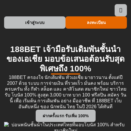
เข้าสู่ระบบ
ลงทะเบียน
188BET เจ้ามือรับเดิมพันชั้นนำ
ของเอเชีย มอบข้อเสนอต้อนรับสุด
พิเศษถึง 100%
188BET ครองใจ นักเดิมพัน ทั่วเอเชีย มายาวนาน ตั้งแต่ปี
2007 ด้วย ระบบ การจ่ายเงิน ที่รวดเร็ว มั่นคง พร้อม บริการ
ครบครัน ทั้ง กีฬา สล็อต และ คาสิโนสด สมาชิกใหม่ ชาวไทย
รับ โบนัส 100% สูงสุด 3,000 บาท บวก 100 ฟรีสปิน สมัคร วัน
นี้ เพื่อ เริ่มต้น การเดิมพัน อย่าง มืออาชีพ ที่ 188BET เว็บ
อันดับหนึ่ง ของ นักพนัน ไทย ในปี 2026 ได้ทันที
ฝากครั้งแรก รับเพิ่ม 100%