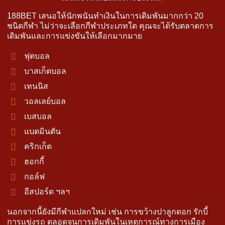
188BET เสนอให้นักพนันทำเงินในการเดิมพันมากกว่า 20
ชนิดกีฬา ไม่ว่าจะเลือกกีฬาประเภทใด คุณจะได้รับตลาดการ
เดิมพันและการแข่งขันให้เลือกมากมาย
ฟุตบอล
บาสเก็ตบอล
เทนนิส
วอลเลย์บอล
เบสบอล
แบดมินตัน
คริกเก็ต
ฮอกกี้
กอล์ฟ
อีสปอร์ต ฯลฯ
นอกจากนี้ยังมีกีฬาแปลกใหม่ เช่น การขว้างปาลูกดอก รักบี้
การแข่งรถ ตลอดจนการเดิมพันในเหตุการณ์ทางการเมือง